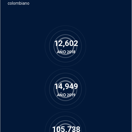
colombiano
16,887
AÑO 2018
20,031
AÑO 2019
141,689